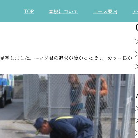
TOP
本校について
コース案内
ア
見学しました。ニック君の追求が凄かったです。カッコ良か