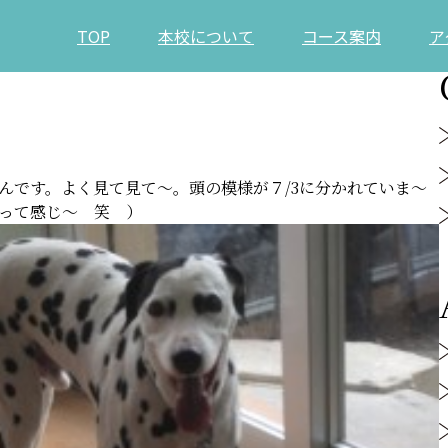
TOP
本校について
コース案内
ア
です。よく見て見て～。頭の模様が７/3に分かれていま～
って感じ～ 笑 ）