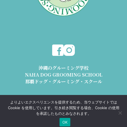
沖縄のグルーミング学校
NAHA DOG GROOMING SCHOOL
那覇ドッグ・グルーミング・スクール
〒904-2426 沖縄県うるま市与那城平安座8178-2 1階
よりよいエクスペリエンスを提供するため、当ウェブサイトでは
動物取扱業 沖動保第1193号 沖動販第1193号
Cookie を使用しています。引き続き閲覧する場合、Cookie の使用
TEL.098-989-0668 e-mail : info@ndgs.jp
を承諾したものとみなされます。
OK
Copyright © NAHA DOG GROOMING SCHOOL All Rights Reserved.