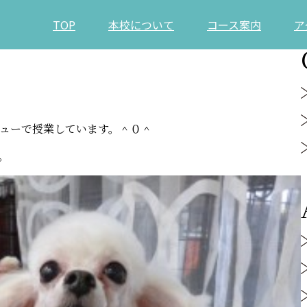
TOP
本校について
コース案内
ア
ューで授業しています。＾０＾
。