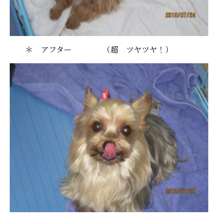
＊ アフター （超 ツヤツヤ！）