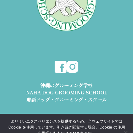
沖縄のグルーミング学校
NAHA DOG GROOMING SCHOOL
那覇ドッグ・グルーミング・スクール
〒904-2426 沖縄県うるま市与那城平安座8178-2 1階
よりよいエクスペリエンスを提供するため、当ウェブサイトでは
動物取扱業 沖動保第1193号 沖動販第1193号
Cookie を使用しています。引き続き閲覧する場合、Cookie の使用