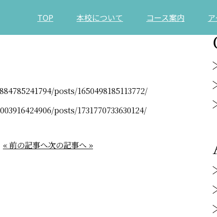
TOP
本校について
コース案内
ア
884785241794/posts/1650498185113772/
003916424906/posts/1731770733630124/
« 前の記事へ
次の記事へ »