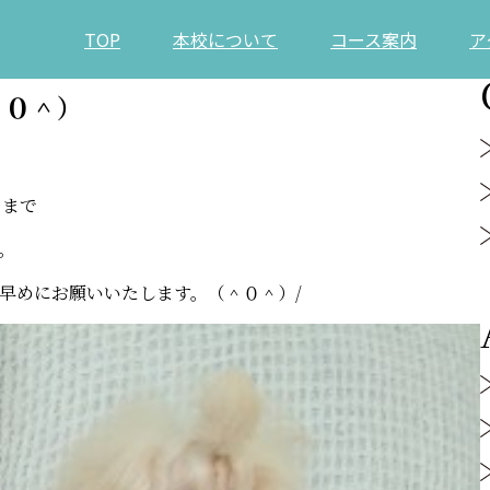
TOP
本校について
コース案内
ア
＾０＾）
）まで
。
早めにお願いいたします。（＾０＾）/