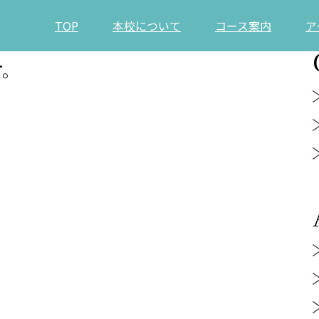
TOP
本校について
コース案内
ア
す。