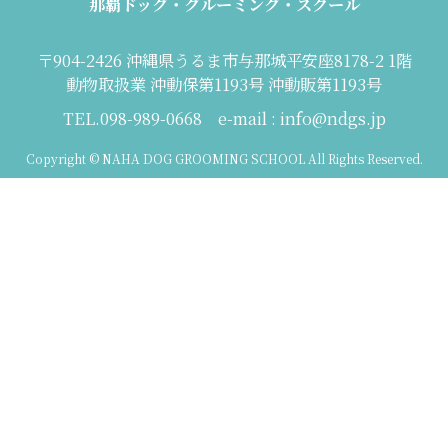
那覇ドッグ・グルーミング・スクール
〒904-2426 沖縄県うるま市与那城平安座8178-2 1階
動物取扱業 沖動保第1193号 沖動販第1193号
TEL.098-989-0668 e-mail : info@ndgs.jp
Copyright © NAHA DOG GROOMING SCHOOL All Rights Reserved.