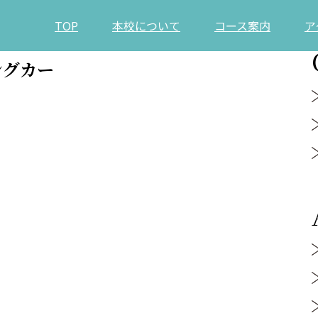
TOP
本校について
コース案内
ア
ングカー