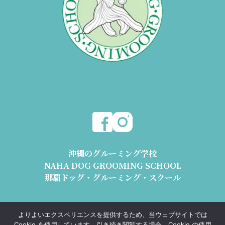
沖縄のグルーミング学校
NAHA DOG GROOMING SCHOOL
那覇ドッグ・グルーミング・スクール
〒904-2426 沖縄県うるま市与那城平安座8178-2 1階
よりよいエクスペリエンスを提供するため、当ウェブサイトでは
動物取扱業 沖動保第1193号 沖動販第1193号
Cookie を使用しています。引き続き閲覧する場合、Cookie の使用