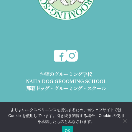
沖縄のグルーミング学校
NAHA DOG GROOMING SCHOOL
那覇ドッグ・グルーミング・スクール
〒904-2426 沖縄県うるま市与那城平安座8178-2 1階
よりよいエクスペリエンスを提供するため、当ウェブサイトでは
動物取扱業 沖動保第1193号 沖動販第1193号
Cookie を使用しています。引き続き閲覧する場合、Cookie の使用
TEL.098-989-0668 e-mail : info@ndgs.jp
を承諾したものとみなされます。
OK