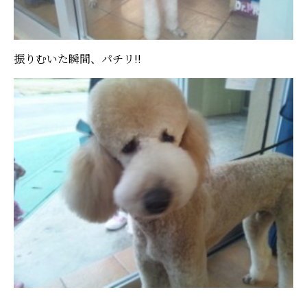
振りむいた瞬間、パチリ!!