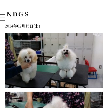
NAHA DOG GROOMING SCHOOL
ＮＤＧＳ
2014年02月15日(土)