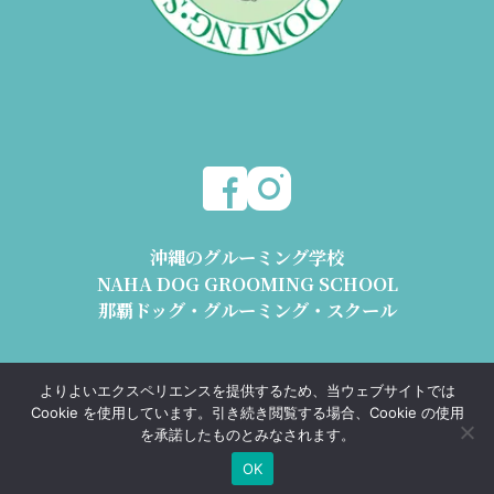
沖縄のグルーミング学校
NAHA DOG GROOMING SCHOOL
那覇ドッグ・グルーミング・スクール
〒904-2426 沖縄県うるま市与那城平安座8178-2 1階
よりよいエクスペリエンスを提供するため、当ウェブサイトでは
動物取扱業 沖動保第1193号 沖動販第1193号
Cookie を使用しています。引き続き閲覧する場合、Cookie の使用
TEL.098-989-0668 e-mail : info@ndgs.jp
を承諾したものとみなされます。
OK
Copyright © NAHA DOG GROOMING SCHOOL All Rights Reserved.