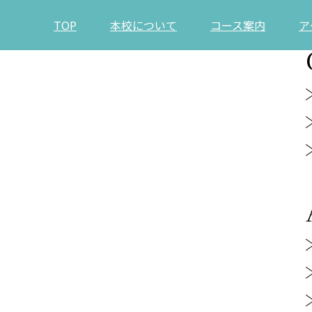
TOP
本校について
コース案内
ア