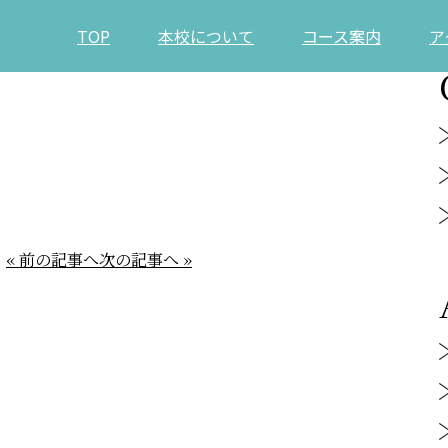
TOP
本校について
コース案内
ア
« 前の記事へ
次の記事へ »