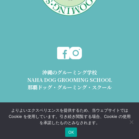
沖縄のグルーミング学校
NAHA DOG GROOMING SCHOOL
那覇ドッグ・グルーミング・スクール
〒904-2426 沖縄県うるま市与那城平安座8178-2 1階
よりよいエクスペリエンスを提供するため、当ウェブサイトでは
動物取扱業 沖動保第1193号 沖動販第1193号
Cookie を使用しています。引き続き閲覧する場合、Cookie の使用
TEL.098-989-0668 e-mail : info@ndgs.jp
を承諾したものとみなされます。
OK
Copyright © NAHA DOG GROOMING SCHOOL All Rights Reserved.