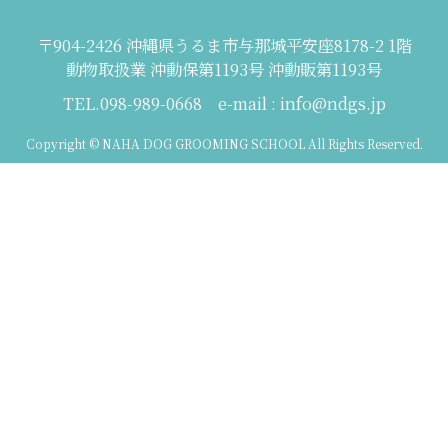
〒904-2426 沖縄県うるま市与那城平安座8178-2 1階
動物取扱業 沖動保第1193号 沖動販第1193号
TEL.098-989-0668 e-mail : info@ndgs.jp
Copyright © NAHA DOG GROOMING SCHOOL All Rights Reserved.