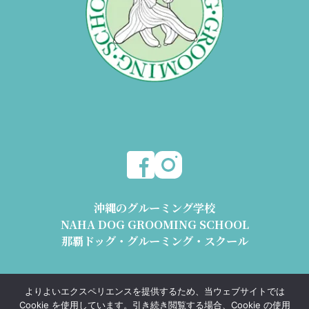
沖縄のグルーミング学校
NAHA DOG GROOMING SCHOOL
那覇ドッグ・グルーミング・スクール
〒904-2426 沖縄県うるま市与那城平安座8178-2 1階
よりよいエクスペリエンスを提供するため、当ウェブサイトでは
動物取扱業 沖動保第1193号 沖動販第1193号
Cookie を使用しています。引き続き閲覧する場合、Cookie の使用