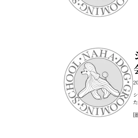
2
シ
た
[