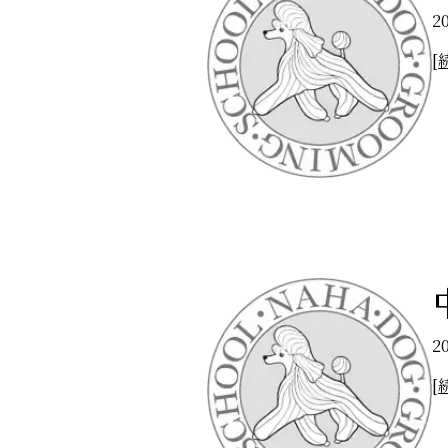
2
[
20
[