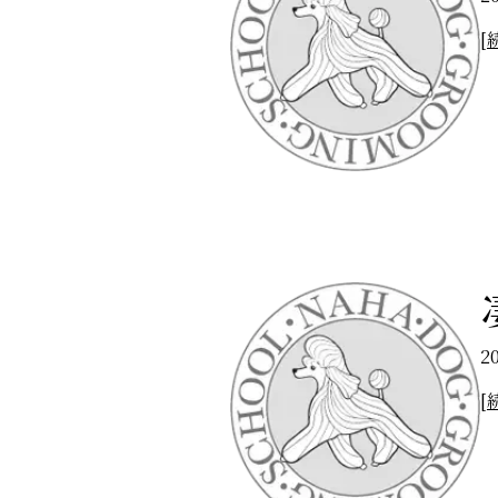
[
2
[