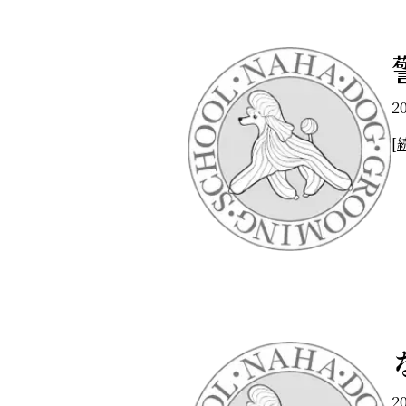
2
[
2