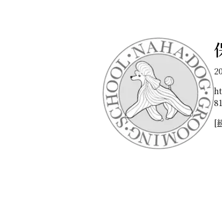
2
h
8
[