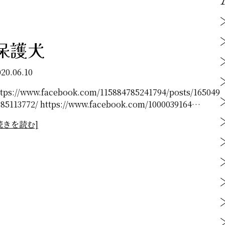
保護犬
020.06.10
ttps://www.facebook.com/115884785241794/posts/165049
185113772/ https://www.facebook.com/1000039164…
続きを読む]